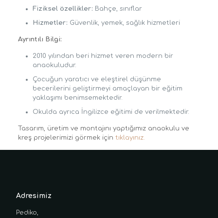
Fiziksel özellikler:
Bahçe, sınıflar
Hizmetler:
Güvenlik, yemek, sağlık hizmetleri
Ayrıntılı Bilgi:
2010 yılından beri hizmet veren modern bir
anaokuludur.
Çocuğun yaratıcı ve eleştirel düşünme
becerilerini geliştirmeyi amaçlayan bir eğitim
yaklaşımı benimsemektedir.
Okulda ayrıca İngilizce eğitimi de verilmektedir.
Tasarım, üretim ve montajını yaptığımız anaokulu ve
kreş projelerimizi görmek için
tıklayınız.
Adresimiz
Pediko,