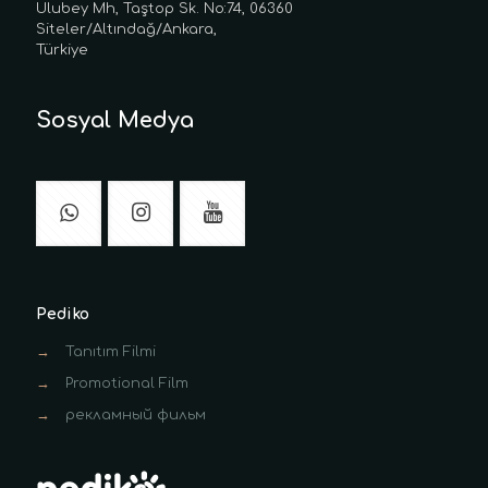
Ulubey Mh, Taştop Sk. No:74, 06360
Siteler/Altındağ/Ankara,
Türkiye
Sosyal Medya
Pediko
→
Tanıtım Filmi
→
Promotional Film
→
рекламный фильм