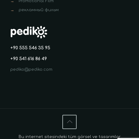
→
Promotional Film
→
рекламный фильм
+90 555 546 35 95
+90 541 616 86 49
pediko@pediko.com
Bu internet sitesindeki tüm görsel ve tasarımlar