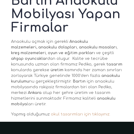
Bartın Anaokulu
Mobilyası Yapan
Firmalar
Anaokulu açmak için gerekli
Anaokulu
malzemeleri, anaokulu dolapları
,
anaokulu masaları
,
kreş malzemeleri
,
oyun ve eğitim parkları
ve çeşitli
ahşap oyuncaklar
dan oluşur. Kalite ve tecrübe
konusunda uzman olan firmamız Pediko, gerek
tasarım
konularda gerekse
üretim
kısmında her zaman sınırları
zorlayarak Türkiye genelinde 1000'den fazla
anaokulu
kurulumu
nu gerçekleştirmiştir.
Bartın
için anaokulu
mobilyasında rakipsiz firmalardan biri olan Pediko,
merkezi
Ankara
olup her şehre üretim ve tasarım
hizmetlerini sunmaktadır. Firmamız kaliteli
anaokulu
mobilya
ları üretir.
Yapmış olduğumuz
okul tasarımları için tıklayınız.