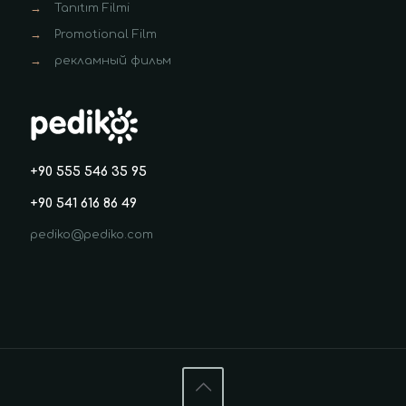
→
Tanıtım Filmi
→
Promotional Film
→
рекламный фильм
+90 555 546 35 95
+90 541 616 86 49
pediko@pediko.com