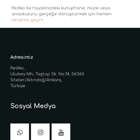
Pediko ile hayalinizdeki kütüphane, müze veya
anaokulunu gerçeğe dönüştürmek için hemen
iletişime geçin!
Adresimiz
Pediko,
Ulubey Mh, Taştop Sk. No:74, 06360
Siteler/Altındağ/Ankara,
Türkiye
Sosyal Medya