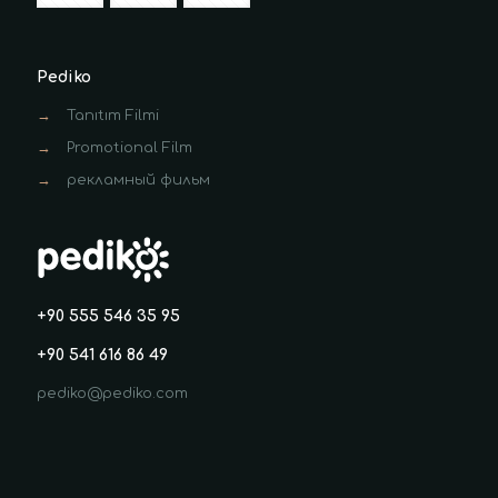
Pediko
→
Tanıtım Filmi
→
Promotional Film
→
рекламный фильм
+90 555 546 35 95
+90 541 616 86 49
pediko@pediko.com