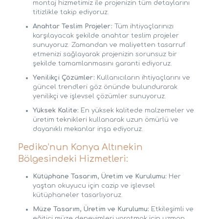
montaj hizmetimiz ile projenizin tüm detaylarını
titizlikle takip ediyoruz.
Anahtar Teslim Projeler:
Tüm ihtiyaçlarınızı
karşılayacak şekilde anahtar teslim projeler
sunuyoruz. Zamandan ve maliyetten tasarruf
etmenizi sağlayarak projenizin sorunsuz bir
şekilde tamamlanmasını garanti ediyoruz.
Yenilikçi Çözümler:
Kullanıcıların ihtiyaçlarını ve
güncel trendleri göz önünde bulundurarak
yenilikçi ve işlevsel çözümler sunuyoruz.
Yüksek Kalite:
En yüksek kalitede malzemeler ve
üretim teknikleri kullanarak uzun ömürlü ve
dayanıklı mekanlar inşa ediyoruz.
Pediko’nun Konya Altınekin
Bölgesindeki Hizmetleri:
Kütüphane Tasarım, Üretim ve Kurulumu:
Her
yaştan okuyucu için cazip ve işlevsel
kütüphaneler tasarlıyoruz.
Müze Tasarım, Üretim ve Kurulumu:
Etkileşimli ve
eğitici müze deneyimleri yaratmak için uzman