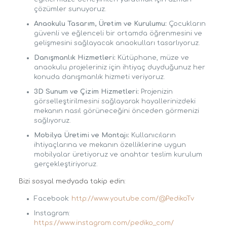
çözümler sunuyoruz.
Anaokulu Tasarım, Üretim ve Kurulumu:
Çocukların
güvenli ve eğlenceli bir ortamda öğrenmesini ve
gelişmesini sağlayacak anaokulları tasarlıyoruz.
Danışmanlık Hizmetleri:
Kütüphane, müze ve
anaokulu projeleriniz için ihtiyaç duyduğunuz her
konuda danışmanlık hizmeti veriyoruz.
3D Sunum ve Çizim Hizmetleri:
Projenizin
görselleştirilmesini sağlayarak hayallerinizdeki
mekanın nasıl görüneceğini önceden görmenizi
sağlıyoruz.
Mobilya Üretimi ve Montajı:
Kullanıcıların
ihtiyaçlarına ve mekanın özelliklerine uygun
mobilyalar üretiyoruz ve anahtar teslim kurulum
gerçekleştiriyoruz.
Bizi sosyal medyada takip edin:
Facebook:
http://www.youtube.com/@PedikoTv
Instagram:
https://www.instagram.com/pediko_com/