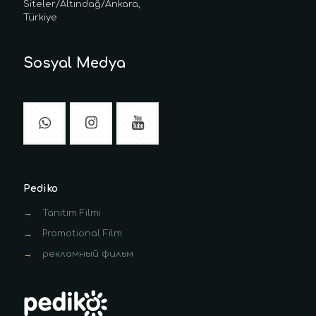
Siteler/Altındağ/Ankara,
Türkiye
Sosyal Medya
Pediko
→
Tanıtım Filmi
→
Promotional Film
→
рекламный фильм